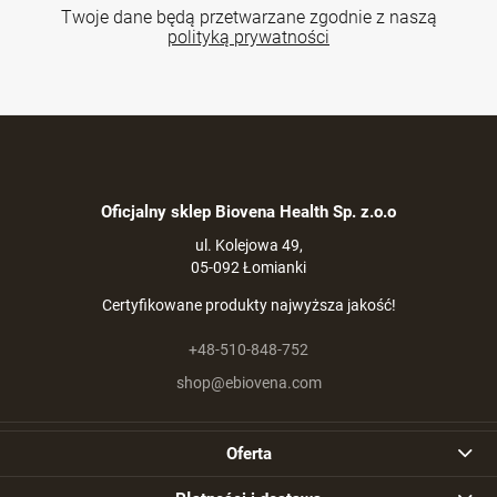
Twoje dane będą przetwarzane zgodnie z naszą
polityką prywatności
Oficjalny sklep Biovena Health Sp. z.o.o
ul. Kolejowa 49,
05-092 Łomianki
Certyfikowane produkty najwyższa jakość!
+48-510-848-752
shop@ebiovena.com
Oferta