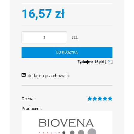
16,57 zł
szt.
DO KOSZYKA
Zyskujesz
16
pkt [
?
]
dodaj do przechowalni
Ocena:
Producent: