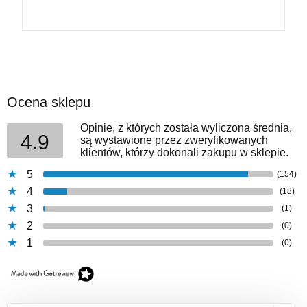
Ocena sklepu
Opinie, z których została wyliczona średnia,
4.9
są wystawione przez zweryfikowanych
klientów, którzy dokonali zakupu w sklepie.
5
(154)
4
(18)
3
(1)
2
(0)
1
(0)