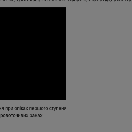
я при опіках першого ступеня
 кровоточивих ранах