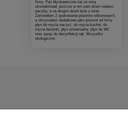
firmy. Pan błyskawicznie się ze mną
skontaktował, jeszcze w ten sam dzień nadano
paczkę, a na drugim dzień była u mnie.
Zamówiłam 2 opakowania plastrów silikonowych,
a otrzymałam dodatkowo jako prezent od firmy
płyn do mycia naczyć, do mycia kuchni, do
mycia łazienki, płyn uniwersalny, płyn do WC
oraz spray do dezynfekcji rąk. Wszystko
ekologiczne.