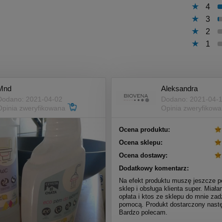
4
3
2
1
Mnd
Aleksandra
Dodano: 2021-04-02
Dodano: 2021-04-
Opinia zweryfikowana
Opinia zweryfikow
Ocena produktu:
Ocena sklepu:
Ocena dostawy:
Dodatkowy komentarz:
Na efekt produktu muszę jeszcze p
sklep i obsługa klienta super. Miał
opłata i ktos ze sklepu do mnie zad
pomocą. Produkt dostarczony nastę
Bardzo polecam.