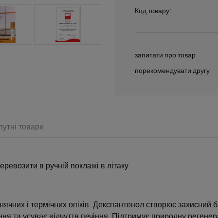
Код товару:
запитати про товар
порекомендувати другу
путні товари
чає можливої вартості оплати
еревозити в ручній поклажі в літаку.
нячних і термічних опіків. Декспантенол створює захисний 
ня та усуває відчуття печіння. Підтримує природну регене