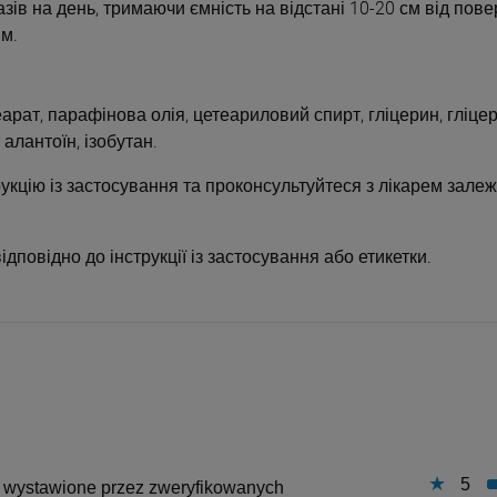
зів на день, тримаючи ємність на відстані 10-20 см від пове
ям.
еарат, парафінова олія, цетеариловий спирт, гліцерин, гліце
алантоїн, ізобутан.
кцію із застосування та проконсультуйтеся з лікарем залеж
повідно до інструкції із застосування або етикетки.
5
są wystawione przez zweryfikowanych