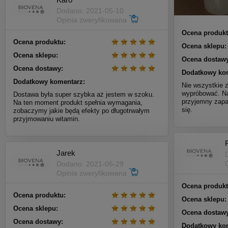
Dodano: 2021-05-10
Opinia zweryfikowana
Ocena produkt
Ocena produktu:
Ocena sklepu:
Ocena sklepu:
Ocena dostawy
Ocena dostawy:
Dodatkowy ko
Dodatkowy komentarz:
Nie wszystkie 
wypróbować. Na
Dostawa była super szybka aż jestem w szoku.
przyjemny zapa
Na ten moment produkt spełnia wymagania,
się.
zobaczymy jakie będą efekty po długotrwałym
przyjmowaniu witamin.
Jarek
Dodano: 2021-05-29
Opinia zweryfikowana
Ocena produkt
Ocena produktu:
Ocena sklepu:
Ocena sklepu:
Ocena dostawy
Ocena dostawy:
Dodatkowy ko