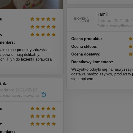
Kamil
u:
Dodano: 2021-05-
Opinia zweryfikow
:
Ocena produktu:
mentarz:
Ocena sklepu:
zakupione produkty zdążyłam
Ocena dostawy:
 pewno mają delikatny,
ch. Płyn do łazienki sprawdza
Dodatkowy komentarz:
Wszystko odbyło się na najwyższy
dostawa bardzo szybko, produkt w 
się z opisem..
Rafał
Dodano: 2021-05-23
Opinia zweryfikowana
u:
:
mentarz: