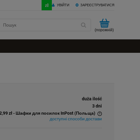
УВІЙТИ
ЗАРЕЄСТРУВАТИСЯ
(порожній)
duża ilość
3 dni
2,99 zł
- Шафки для посилок InPost
(Польща)
доступні способи достави
Ціна не включає можливої вартості
оплати