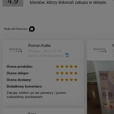
4.9
klientów, którzy dokonali zakupu w sklepie.
Roman Kalita
Dodano: 2021-03-25
Opinia zweryfikowana
Ocena produktu:
Ocena sklepu:
Ocena dostawy:
Dodatkowy komentarz:
Zakupy robiłem po raz pierwszy i jestem
zadowolony pozdrawiam
Karo