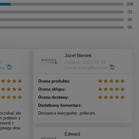
(18)
(1)
(0)
(0)
Józef Bieniek
10
Dodano: 2021-04-29
ana
Opinia zweryfikowana
Ocena produktu:
Ocena sklepu:
Ocena dostawy:
Dodatkowy komentarz:
oczekać ale
Dostawca wiarygodny ,polecam.
am problem z
zwonił z
pnego dnia.
Edward