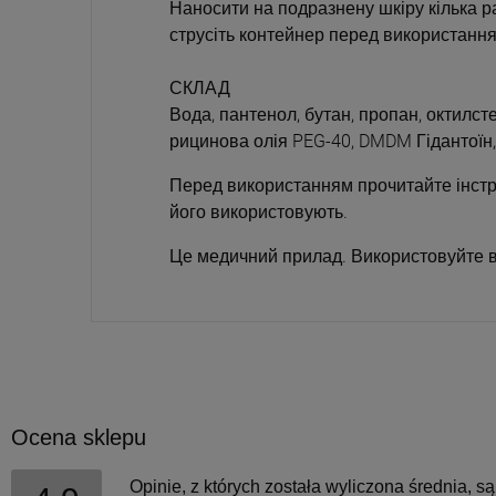
Наносити на подразнену шкіру кілька ра
струсіть контейнер перед використанн
СКЛАД
Вода, пантенол, бутан, пропан, октилст
рицинова олія PEG-40, DMDM Гідантоїн, 
Перед використанням прочитайте інстру
його використовують.
Це медичний прилад. Використовуйте від
Ocena sklepu
Opinie, z których została wyliczona średnia, 