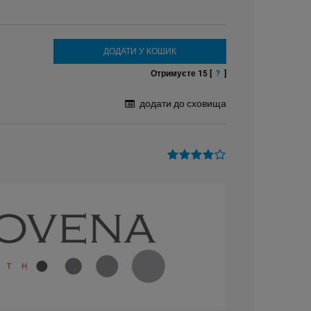
ДОДАТИ У КОШИК
Отримуєте
15
[
?
]
додати до сховища