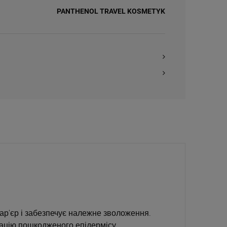
PANTHENOL TRAVEL KOSMETYK
бар'єр і забезпечує належне зволоження.
рацію пошкодженого епідермісу.