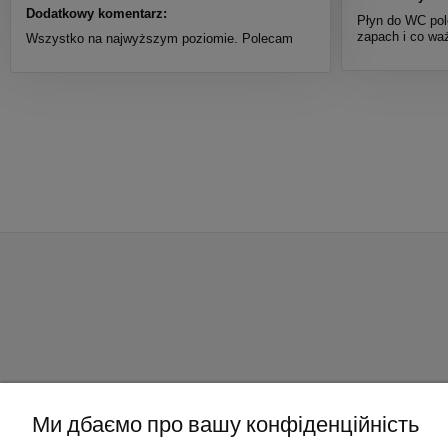
Dodatkowy komentarz:
Płyn do WC pol
zapach i co waż
Wszystko na najwyższym poziomie. Polecam
Ми дбаємо про вашу конфіденційність