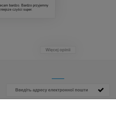
ecam bardzo. Bardzo przyjemny
niejsze czyści super.
Więcej opinii