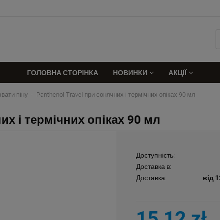
ГОЛОВНА СТОРІНКА
НОВИНКИ
АКЦІЇ
вати піну
Panthenol Travel при сонячних і термічних опіках 90 мл
них і термічних опіках 90 мл
Доступність:
Доставка в:
Доставка:
від 1
15,12 zł