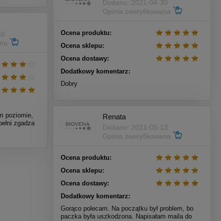
Dodano: 2021-04-30
Opinia zweryfikowana
Ocena produktu:
10
ana
Ocena sklepu:
Ocena dostawy:
Dodatkowy komentarz:
Dobry
m poziomie,
Renata
pełni zgadza
Dodano: 2021-05-13
Opinia zweryfikowana
Ocena produktu:
Ocena sklepu:
Ocena dostawy:
Dodatkowy komentarz:
Gorąco polecam. Na początku był problem, bo
paczka była uszkodzona. Napisałam maila do