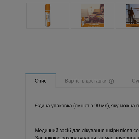
Опис
Вартість доставки
Су
Ціна не вклю
Єдина упаковка (ємністю 90 мл), яку можна п
Медичний засіб для лікування шкіри після со
Заспокоює роздратування, знімає почервонін