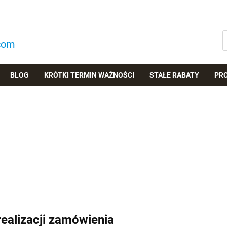
com
BLOG
KRÓTKI TERMIN WAŻNOŚCI
STAŁE RABATY
PR
realizacji zamówienia