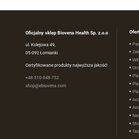
Ofer
Oficjalny sklep Biovena Health Sp. z.o.o
Pan
ul. Kolejowa 49,
Żel
05-092 Łomianki
Wit
Certyfikowane produkty najwyższa jakość!
Uro
Pla
+48-510-848-752
Pla
shop@ebiovena.com
Pla
Ac
Anu
Naw
Sto
Tes