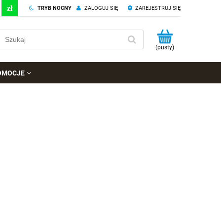
TRYB NOCNY
ZALOGUJ SIĘ
ZAREJESTRUJ SIĘ
(pusty)
OMOCJE