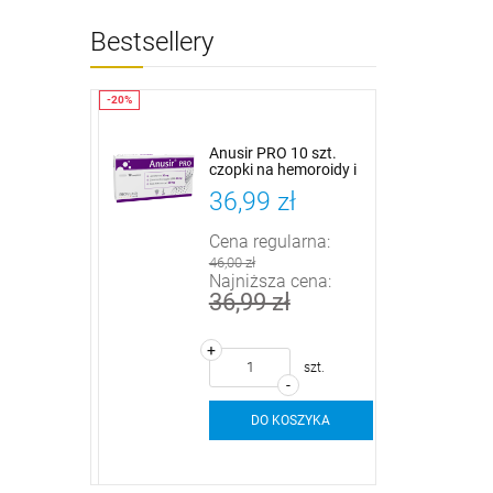
Bestsellery
test
Anusir PRO 10 szt.
la mężczyzn
czopki na hemoroidy i
stany zapalne odbytu
ł
36,99 zł
arna:
Cena regularna:
46,00 zł
cena:
Najniższa cena:
36,99 zł
+
szt
szt.
-
SZYKA
DO KOSZYKA