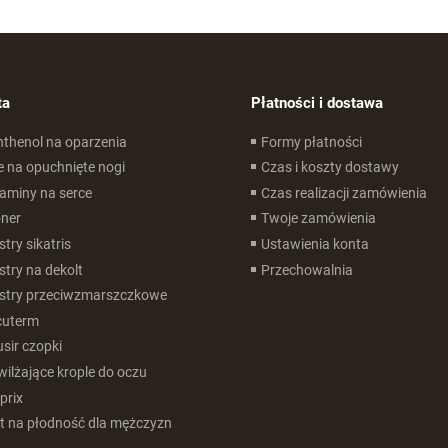
ta
Płatności i dostawa
thenol na oparzenia
Formy płatności
e na opuchnięte nogi
Czas i koszty dostawy
aminy na serce
Czas realizacji zamówienia
ner
Twoje zamówienia
stry sikatris
Ustawienia konta
stry na dekolt
Przechowalnia
stry przeciwzmarszczkowe
cuterm
sir czopki
ilżające krople do oczu
prix
t na płodność dla mężczyzn