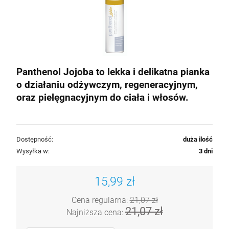
Panthenol Jojoba to lekka i delikatna pianka
o działaniu odżywczym, regeneracyjnym,
oraz pielęgnacyjnym do ciała i włosów.
Dostępność:
duża ilość
Wysyłka w:
3 dni
15,99 zł
Cena regularna:
21,07 zł
21,07 zł
Najniższa cena: