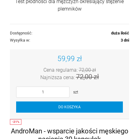
Test płodności dla mężczyzn określający stężenie
plemników
Dostępność:
duża ilość
Wysyłka w:
3 dni
59,99 zł
Cena regularna:
72,00 zł
72,00 zł
Najniższa cena:
szt
DO KOSZYKA
AndroMan - wsparcie jakości męskiego