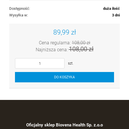
Dostępność:
duża ilość
Wysyłka w:
3 dni
89,99 zł
Cena regularna:
108,00 zł
108,00 zł
Najniższa cena:
szt.
DO KOSZYKA
Oficjalny sklep Biovena Health Sp. z.o.o